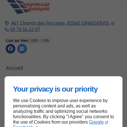
461 Chemin des Ferrages,
83560
GINASSERVIS
09 74 56 22 97
Lun au Ven :
08h - 19h
Accueil
Contactez-nous
Mentions légales
Your privacy is our priority
Plan du site
We use Cookies to improve user experience by
personalising content and ads, as well as
analyzing traffic and optimizing social networks
functionalities. By clicking "I Agree" you consent to
Haut de page
the use of Cookies from our providers
Google