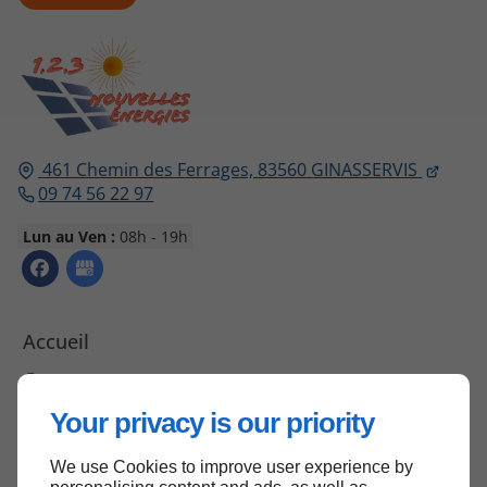
461 Chemin des Ferrages,
83560
GINASSERVIS
09 74 56 22 97
Lun au Ven :
08h - 19h
Accueil
Contactez-nous
Mentions légales
Your privacy is our priority
Plan du site
We use Cookies to improve user experience by