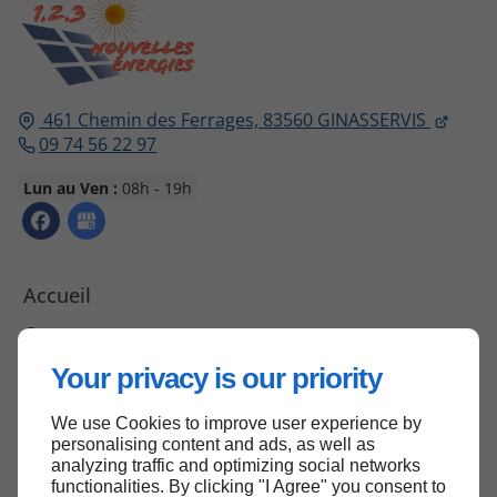
461 Chemin des Ferrages,
83560
GINASSERVIS
09 74 56 22 97
Lun au Ven :
08h - 19h
Accueil
Contactez-nous
Mentions légales
Your privacy is our priority
Plan du site
We use Cookies to improve user experience by
personalising content and ads, as well as
analyzing traffic and optimizing social networks
functionalities. By clicking "I Agree" you consent to