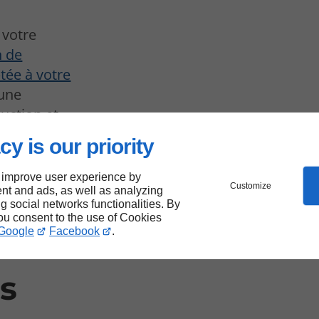
 votre
n de
tée à votre
 une
duction et
e garantir
cy is our priority
ème.
 improve user experience by
Customize
nt and ads, as well as analyzing
ng social networks functionalities. By
you consent to the use of Cookies
Google
Facebook
.
s