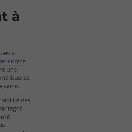
t à
ques à
ter contre
ant une
ontribuerez
e serre.
labilité des
avantages
sont
us