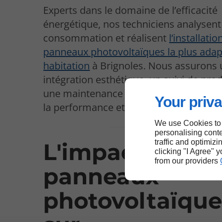
Experts dans le domaine de l’efficacité
énergétique, nos techniciens analysent
consommation et réalisent
l’installatio
panneaux photovoltaïques la plus adap
habitation
à Brignoles. Nous assurons
intégration esthétique, un suivi de pro
une maintenance professionnelle afin d
Your priva
la performance et la durabilité du syst
We use Cookies to
personalising conte
traffic and optimizi
L'impact des
clicking "I Agree" 
from our providers
panneaux
photovoltaïque