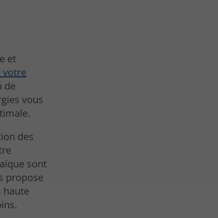
e et
 votre
n de
rgies vous
timale.
tion des
tre
taïque sont
us propose
s haute
ins.