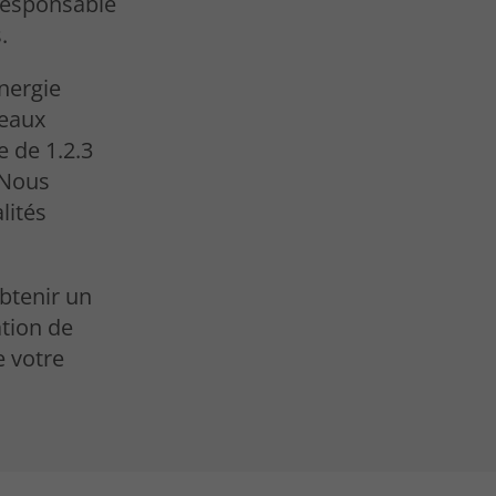
esponsable
.
énergie
neaux
 de 1.2.3
 Nous
lités
btenir un
ation de
e votre