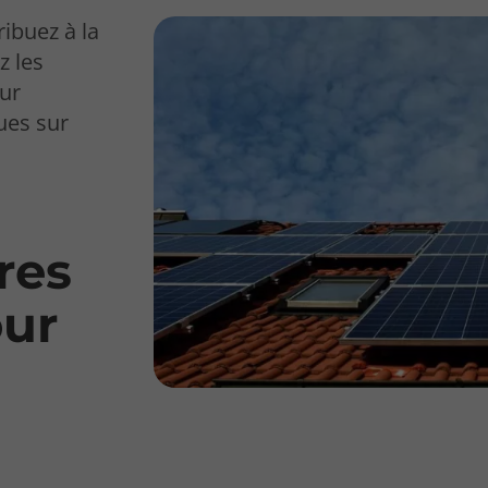
ibuez à la
z les
our
ues sur
res
our
e