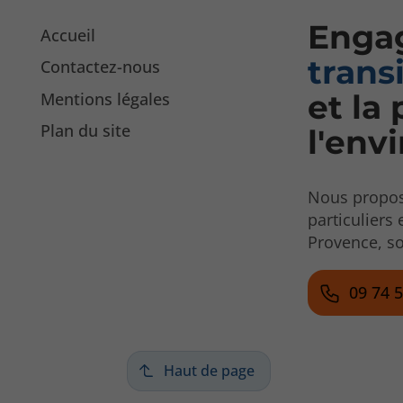
Engag
Accueil
trans
Contactez-nous
et la
Mentions légales
Plan du site
l'env
Nous propo
particuliers
Provence, so
09 74 
Haut de page