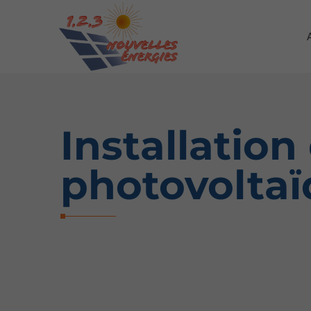
Installatio
photovoltaï